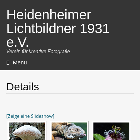
Heidenheimer
Lichtbildner 1931
e.V.
Verein für kreative Fotografie
Menu
Skip
to
content
Details
[Zeige eine Slideshow]