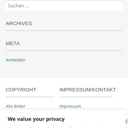
Suchen
nach:
ARCHIVES
META
Anmelden
COPYRIGHT
IMPRESSUM/KONTAKT
Alle Bilder
Impressum
urheberrechtlich
geschützt.
We value your privacy
DATENSCHUTZERKLÄRUN