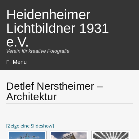
Heidenheimer
Lichtbildner 1931
e.V.
Verein für kreative Fotografie
Menu
Skip
to
content
Detlef Nerstheimer –
Architektur
[Zeige eine Slideshow]