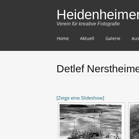
Heidenheimer 
Verein für kreative Fotografie
Skip
Home
Aktuell
Galerie
Aus
to
content
Detlef Nerstheim
[Zeige eine Slideshow]