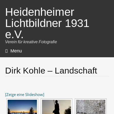
Heidenheimer
Lichtbildner 1931
e.V.
Verein für kreative Fotografie
Menu
Skip
to
content
Dirk Kohle – Landschaft
[Zeige eine Slideshow]