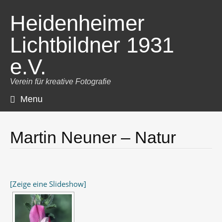
Heidenheimer
Lichtbildner 1931
e.V.
Verein für kreative Fotografie
Menu
Skip
to
content
Martin Neuner – Natur
[Zeige eine Slideshow]