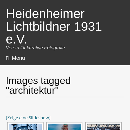
Heidenheimer
Lichtbildner 1931
e.V.
Verein für kreative Fotografie
Menu
Skip
to
content
Images tagged
"architektur"
[Zeige eine Slideshow]