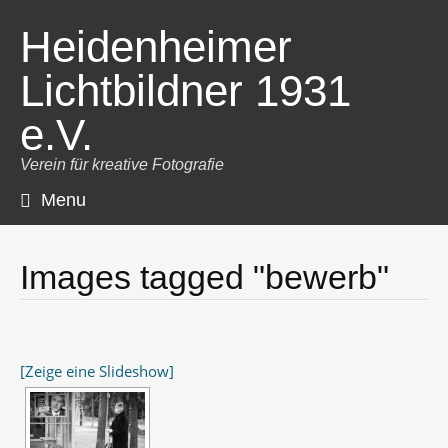
Heidenheimer
Lichtbildner 1931
e.V.
Verein für kreative Fotografie
Menu
Skip
to
content
Images tagged "bewerb"
[Zeige eine Slideshow]