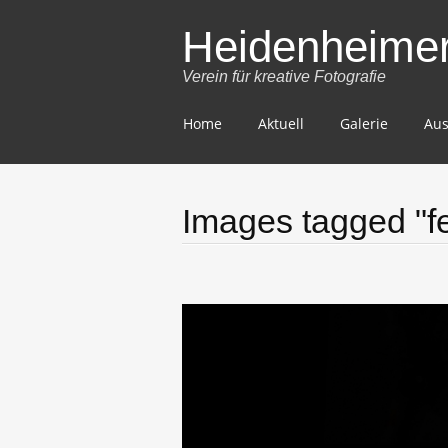
Heidenheimer 
Verein für kreative Fotografie
Skip
Home
Aktuell
Galerie
Aus
to
content
Images tagged "f