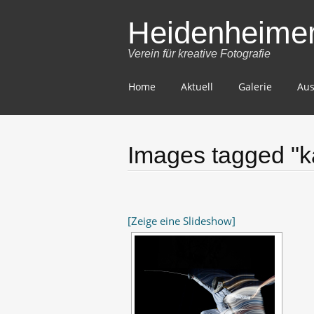
Heidenheimer 
Verein für kreative Fotografie
Skip
Home
Aktuell
Galerie
Aus
to
content
Images tagged "k
[Zeige eine Slideshow]