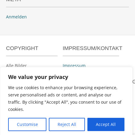
Anmelden
COPYRIGHT
IMPRESSUM/KONTAKT
Alle Bilder
Impressum
urheberrechtlich
We value your privacy
geschützt.
DATENSCHUTZERKLÄRUN
We use cookies to enhance your browsing experience,
serve personalised ads or content, and analyse our
Datenschutzerklärung
traffic. By clicking "Accept All", you consent to our use of
cookies.
Powered by
WordPress
&
Portfolio
.
Customise
Reject All
Accept All