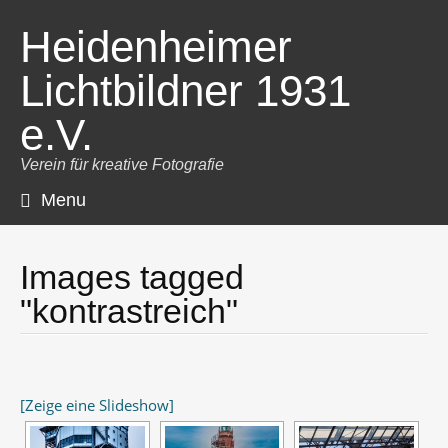
Heidenheimer
Lichtbildner 1931
e.V.
Verein für kreative Fotografie
Menu
Skip
to
content
Images tagged
"kontrastreich"
[Zeige eine Slideshow]