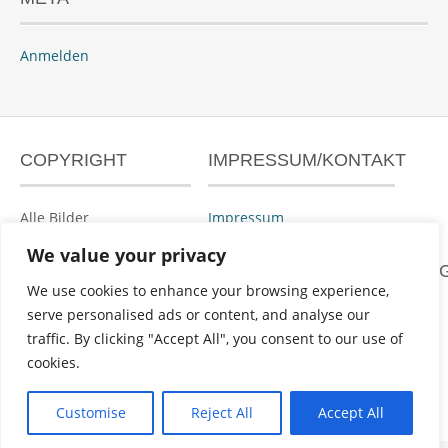
Anmelden
COPYRIGHT
IMPRESSUM/KONTAKT
Alle Bilder
Impressum
urheberrechtlich
We value your privacy
geschützt.
DATENSCHUTZERKLÄRUN
We use cookies to enhance your browsing experience,
serve personalised ads or content, and analyse our
Datenschutzerklärung
traffic. By clicking "Accept All", you consent to our use of
cookies.
Powered by
WordPress
&
Portfolio
.
Customise
Reject All
Accept All