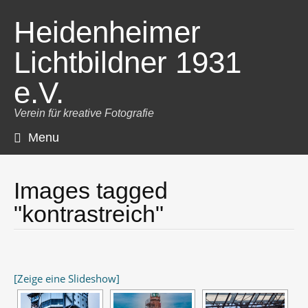
Heidenheimer
Lichtbildner 1931
e.V.
Verein für kreative Fotografie
Menu
Skip
to
content
Images tagged
"kontrastreich"
[Zeige eine Slideshow]