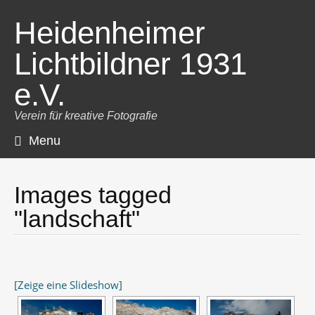
Heidenheimer
Lichtbildner 1931
e.V.
Verein für kreative Fotografie
Menu
Skip
to
content
Images tagged
"landschaft"
[Zeige eine Slideshow]