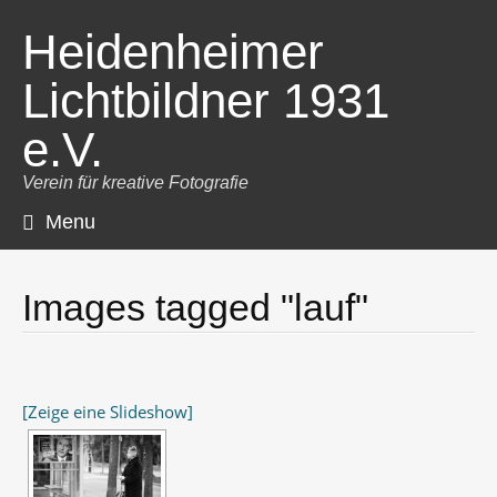
Heidenheimer
Lichtbildner 1931
e.V.
Verein für kreative Fotografie
Menu
Skip
to
content
Images tagged "lauf"
[Zeige eine Slideshow]