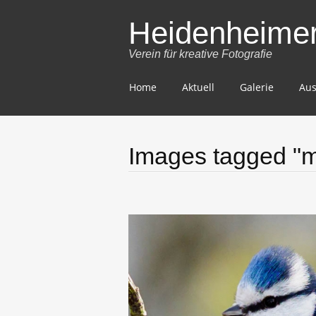
Heidenheimer 
Verein für kreative Fotografie
Skip
Home
Aktuell
Galerie
Aus
to
content
Images tagged "m