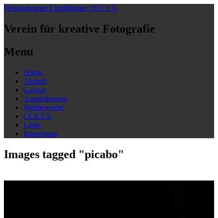
Heidenheimer Lichtbildner 1931 e.V.
Verein für kreative Fotografie
Menu
Skip
Home
to
Aktuell
content
Galerie
Ausstellungen
Wettbewerbe
CLICCS
Links
Impressum
Images tagged "picabo"