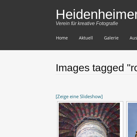
Heidenheimer 
Verein für kreative Fotografie
Skip
Home
Aktuell
Galerie
Aus
to
content
Images tagged "r
[Zeige eine Slideshow]