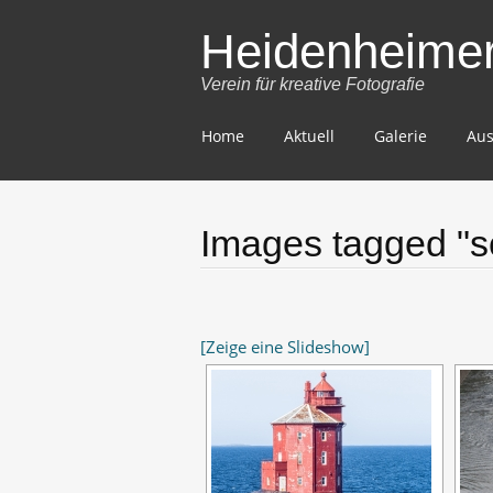
Heidenheimer 
Verein für kreative Fotografie
Skip
Home
Aktuell
Galerie
Aus
to
content
Images tagged "sc
[Zeige eine Slideshow]