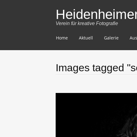
Heidenheimer 
Verein für kreative Fotografie
Skip
Home
Aktuell
Galerie
Aus
to
content
Images tagged "s