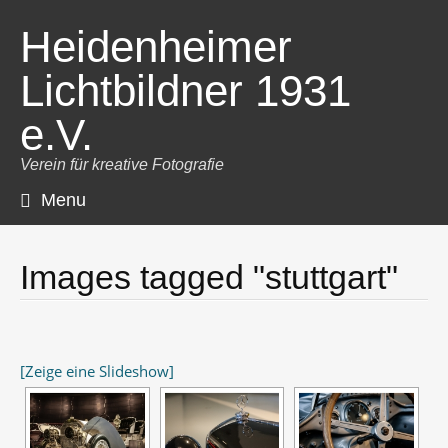
Heidenheimer
Lichtbildner 1931
e.V.
Verein für kreative Fotografie
Menu
Skip
to
content
Images tagged "stuttgart"
[Zeige eine Slideshow]