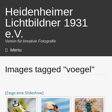
Heidenheimer
Lichtbildner 1931
e.V.
Verein für kreative Fotografie
Menu
Skip
to
content
Images tagged "voegel"
[Zeige eine Slideshow]