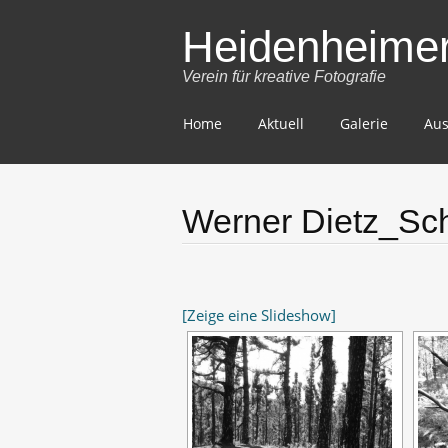
Heidenheimer 
Verein für kreative Fotografie
Skip
Home
Aktuell
Galerie
Aus
to
content
Werner Dietz_Sc
[Zeige eine Slideshow]