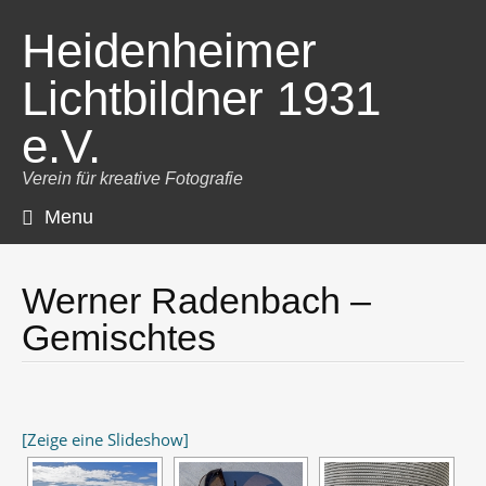
Heidenheimer
Lichtbildner 1931
e.V.
Verein für kreative Fotografie
Menu
Skip
to
content
Werner Radenbach –
Gemischtes
[Zeige eine Slideshow]