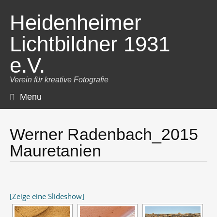
Heidenheimer
Lichtbildner 1931
e.V.
Verein für kreative Fotografie
Menu
Skip
to
content
Werner Radenbach_2015
Mauretanien
[Zeige eine Slideshow]