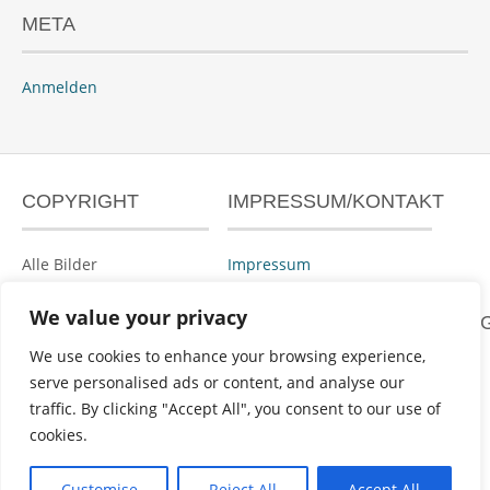
META
Anmelden
COPYRIGHT
IMPRESSUM/KONTAKT
Alle Bilder
Impressum
urheberrechtlich
geschützt.
We value your privacy
DATENSCHUTZERKLÄRUN
We use cookies to enhance your browsing experience,
serve personalised ads or content, and analyse our
Datenschutzerklärung
traffic. By clicking "Accept All", you consent to our use of
cookies.
Powered by
WordPress
&
Portfolio
.
Customise
Reject All
Accept All