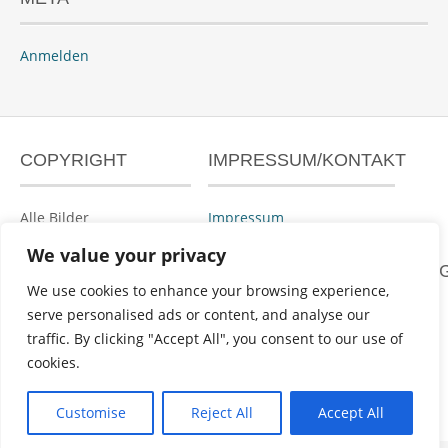
Anmelden
COPYRIGHT
IMPRESSUM/KONTAKT
Alle Bilder
Impressum
urheberrechtlich
We value your privacy
geschützt.
DATENSCHUTZERKLÄRUN
We use cookies to enhance your browsing experience,
serve personalised ads or content, and analyse our
Datenschutzerklärung
traffic. By clicking "Accept All", you consent to our use of
cookies.
Powered by
WordPress
&
Portfolio
.
Customise
Reject All
Accept All